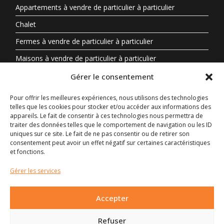
Appartements à vendre de particulier à particulier
Chalet
Fermes à vendre de particulier à particulier
Maisons à vendre de particulier à particulier
Propriété à vendre en Auvergne-Rhône-Alpes entre
Gérer le consentement
particuliers
Pour offrir les meilleures expériences, nous utilisons des technologies
telles que les cookies pour stocker et/ou accéder aux informations des
Biens Immobiliers Par Région
appareils. Le fait de consentir à ces technologies nous permettra de
traiter des données telles que le comportement de navigation ou les ID
uniques sur ce site. Le fait de ne pas consentir ou de retirer son
Auvergne-Rhône-Alpes
consentement peut avoir un effet négatif sur certaines caractéristiques
Centre-Val de Loire
et fonctions.
Nouvelle-Aquitaine
Gérer les services
Occitanie
Accepter
Provence-Alpes-Côte d’Azur
Bretagne
Refuser