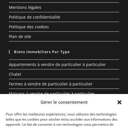
Mentions légales
Politique de confidentialité
Politique des cookies
Plan de site
Biens Immobiliers Par Type
Appartements à vendre de particulier à particulier
Chalet
Fermes à vendre de particulier à particulier
Maisons à vendre de particulier à particulier
Gérer le consentement
Propriété à vendre en Auvergne-Rhône-Alpes entre
particuliers
Pour offrir les meilleures expériences, nous utilisons des technologies
telles que les cookies pour stocker et/ou accéder aux informations des
appareils. Le fait de consentir à ces technologies nous permettra de
Biens Immobiliers Par Région