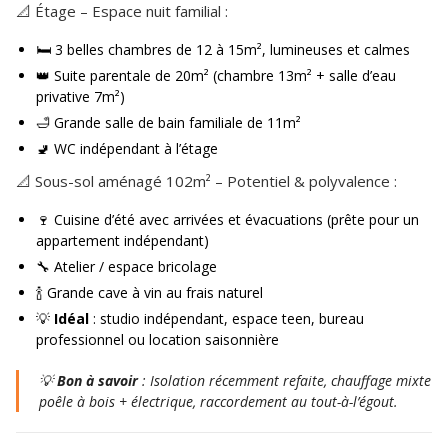
📐 Étage – Espace nuit familial :
🛏️ 3 belles chambres de 12 à 15m², lumineuses et calmes
👑 Suite parentale de 20m² (chambre 13m² + salle d’eau
privative 7m²)
🛁 Grande salle de bain familiale de 11m²
🚽 WC indépendant à l’étage
📐 Sous-sol aménagé 102m² – Potentiel & polyvalence :
🍷 Cuisine d’été avec arrivées et évacuations (prête pour un
appartement indépendant)
🔧 Atelier / espace bricolage
🍾 Grande cave à vin au frais naturel
💡
Idéal
: studio indépendant, espace teen, bureau
professionnel ou location saisonnière
💡
Bon à savoir
: Isolation récemment refaite, chauffage mixte
poêle à bois + électrique, raccordement au tout-à-l’égout.