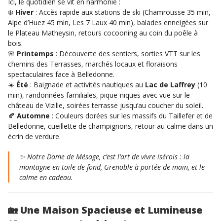
Ici, le quotidien se vit en harmonie :
❄️
Hiver
: Accès rapide aux stations de ski (Chamrousse 35 min,
Alpe d’Huez 45 min, Les 7 Laux 40 min), balades enneigées sur
le Plateau Matheysin, retours cocooning au coin du poêle à
bois.
🌸
Printemps
: Découverte des sentiers, sorties VTT sur les
chemins des Terrasses, marchés locaux et floraisons
spectaculaires face à Belledonne.
☀️
Été
: Baignade et activités nautiques au
Lac de Laffrey
(10
min), randonnées familiales, pique-niques avec vue sur le
château de Vizille, soirées terrasse jusqu’au coucher du soleil.
🍂
Automne
: Couleurs dorées sur les massifs du Taillefer et de
Belledonne, cueillette de champignons, retour au calme dans un
écrin de verdure.
✨
Notre Dame de Mésage, c’est l’art de vivre isérois : la
montagne en toile de fond, Grenoble à portée de main, et le
calme en cadeau.
🏡
Une Maison Spacieuse et Lumineuse