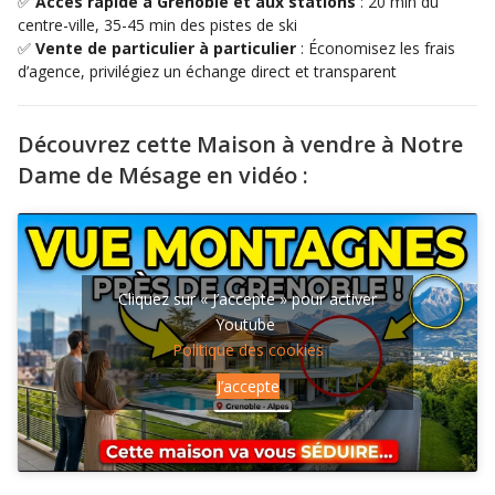
✅
Accès rapide à Grenoble et aux stations
: 20 min du
centre-ville, 35-45 min des pistes de ski
✅
Vente de particulier à particulier
: Économisez les frais
d’agence, privilégiez un échange direct et transparent
Découvrez cette Maison à vendre à Notre
Dame de Mésage en vidéo :
Cliquez sur « J’accepte » pour activer
Youtube
Politique des cookies
J’accepte