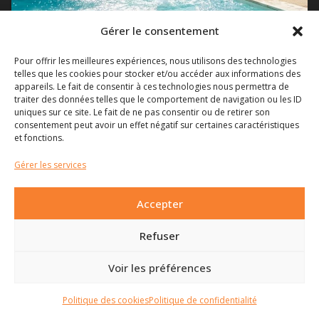
Gérer le consentement
Pour offrir les meilleures expériences, nous utilisons des technologies
telles que les cookies pour stocker et/ou accéder aux informations des
MAISON À VENDRE À BRIÉ-ET-ANGONNES DE
appareils. Le fait de consentir à ces technologies nous permettra de
PARTICULIER À PARTICULIER AVEC PISCINE ET
traiter des données telles que le comportement de navigation ou les ID
GRAND GARAGE
uniques sur ce site. Le fait de ne pas consentir ou de retirer son
consentement peut avoir un effet négatif sur certaines caractéristiques
et fonctions.
219 m²
1500 m²
Gérer les services
775 000 €
Accepter
Refuser
Voir les préférences
VOIR PLUS D'ANNONCES
Politique des cookies
Politique de confidentialité