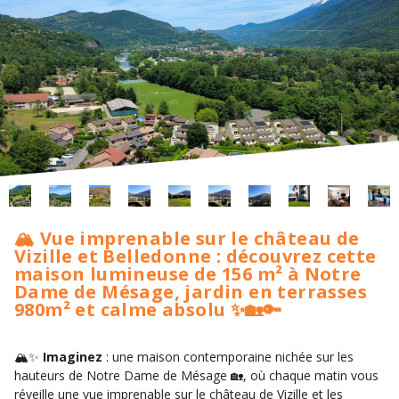
🏔️ Vue imprenable sur le château de
Vizille et Belledonne : découvrez cette
maison lumineuse de 156 m² à Notre
Dame de Mésage, jardin en terrasses
980m² et calme absolu ✨🏡🔑
🏔️✨
Imaginez
: une maison contemporaine nichée sur les
hauteurs de Notre Dame de Mésage 🏡, où chaque matin vous
réveille une vue imprenable sur le château de Vizille et les