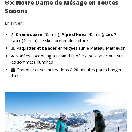
❄️☀️
Notre Dame de Mésage en Toutes
Saisons
En Hiver :
🎿
Chamrousse
(35 min),
Alpe d’Huez
(45 min),
Les 7
Laux
(40 min) : le ski à portée de voiture
🚶‍♀️ Raquettes et balades enneigées sur le Plateau Matheysin
🔥 Soirées cocooning au coin du poêle à bois, avec vue sur
les sommets illuminés
🏙️ Grenoble et ses animations à 20 minutes pour changer
d’air