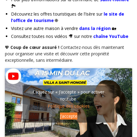
🏞️
Découvrez les offres touristiques de l’Isère sur
le site de
l’office de tourisme
🌐
Visitez une autre maison à vendre
dans la région
🏡
Consultez toutes nos vidéos 🎥 sur notre
chaîne YouTube
💖
Coup de cœur assuré !
Contactez-nous dès maintenant
pour organiser une visite et découvrir cette propriété
exceptionnelle, sans intermédiaire.
Cliquez sur « J’accepte » pour activer
Youtube
Politique des cookies
J’accepte