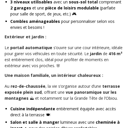
3 niveaux utilisables
avec un
sous-sol total
comprenant
2 garages
et une
pièce de loisirs modulable
(parfaite
pour salle de sport, de jeux, etc.) 🎮
Combles aménageables
pour personnaliser selon vos
envies et besoins !
Extérieur et jardin :
Le
portail automatique
s’ouvre sur une cour intérieure, idéale
pour garer vos véhicules en toute sécurité. Le
jardin
de
416 m²
est entièrement clos, idéal pour profiter de moments en
extérieur avec vos proches. 🌸
Une maison familiale, un intérieur chaleureux :
Au
rez-de-chaussée
, la vie s’organise autour d’une
terrasse
exposée plein sud
, offrant une
vue panoramique sur les
montagnes
⛰️ et notamment sur la Grande Tête de l’Obiou.
Cuisine indépendante
entièrement équipée avec accès
direct à la terrasse 🍽️
Salon et salle à manger
lumineux avec une
cheminée à