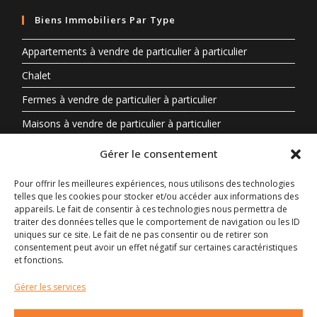
Biens Immobiliers Par Type
Appartements à vendre de particulier à particulier
Chalet
Fermes à vendre de particulier à particulier
Maisons à vendre de particulier à particulier
Propriété à vendre en Auvergne-Rhône-Alpes entre
Gérer le consentement
particuliers
Pour offrir les meilleures expériences, nous utilisons des technologies
telles que les cookies pour stocker et/ou accéder aux informations des
Biens Immobiliers Par Région
appareils. Le fait de consentir à ces technologies nous permettra de
traiter des données telles que le comportement de navigation ou les ID
Auvergne-Rhône-Alpes
uniques sur ce site. Le fait de ne pas consentir ou de retirer son
consentement peut avoir un effet négatif sur certaines caractéristiques
Centre-Val de Loire
et fonctions.
Nouvelle-Aquitaine
Gérer les services
Occitanie