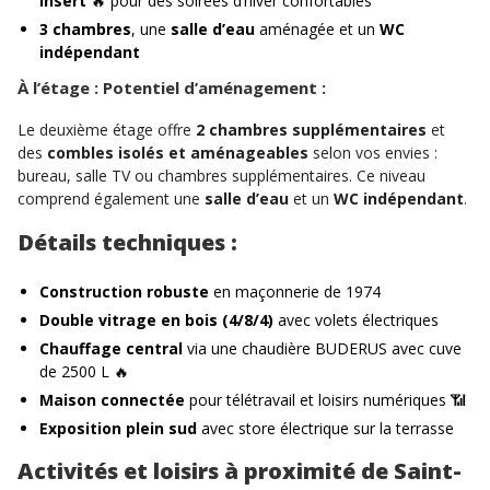
insert
🔥 pour des soirées d’hiver confortables
3 chambres
, une
salle d’eau
aménagée et un
WC
indépendant
À l’étage : Potentiel d’aménagement :
Le deuxième étage offre
2 chambres supplémentaires
et
des
combles isolés et aménageables
selon vos envies :
bureau, salle TV ou chambres supplémentaires. Ce niveau
comprend également une
salle d’eau
et un
WC indépendant
.
Détails techniques :
Construction robuste
en maçonnerie de 1974
Double vitrage en bois (4/8/4)
avec volets électriques
Chauffage central
via une chaudière BUDERUS avec cuve
de 2500 L 🔥
Maison connectée
pour télétravail et loisirs numériques 📶
Exposition plein sud
avec store électrique sur la terrasse
Activités et loisirs à proximité de Saint-