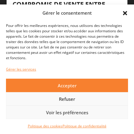
COMPROMIS DE VENTE ENTRE
PARTICULIERS : COMMENT LE
Gérer le consentement
RÉDIGER SANS AGENCE
Pour offrir les meilleures expériences, nous utilisons des technologies
mer 29 juillet 2026
telles que les cookies pour stocker et/ou accéder aux informations des
appareils. Le fait de consentir à ces technologies nous permettra de
traiter des données telles que le comportement de navigation ou les ID
uniques sur ce site. Le fait de ne pas consentir ou de retirer son
consentement peut avoir un effet négatif sur certaines caractéristiques
et fonctions.
Gérer les services
Accepter
Refuser
VOTRE AVIS
EST IMPORTANT !
Voir les préférences
Politique des cookies
Politique de confidentialité