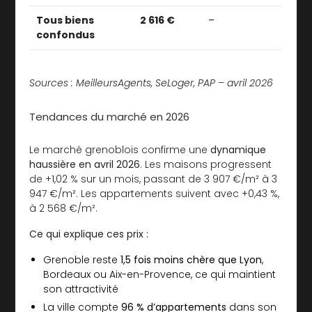
Tous biens
2 616 €
–
confondus
Sources : MeilleursAgents, SeLoger, PAP – avril 2026
Tendances du marché en 2026
Le marché grenoblois confirme une
dynamique
haussière en avril 2026
. Les maisons progressent
de +1,02 % sur un mois, passant de 3 907 €/m² à 3
947 €/m². Les appartements suivent avec +0,43 %,
à 2 568 €/m².
Ce qui explique ces prix :
Grenoble reste
1,5 fois moins chère que Lyon
,
Bordeaux ou Aix-en-Provence, ce qui maintient
son attractivité
La ville compte
96 % d’appartements
dans son