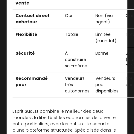
vente
Contact direct
Oui
Non (via
Oui
acheteur
agent)
Flexibilité
Totale
Limitée
Tot
(mandat)
Sécurité
À
Bonne
Bon
construire
(out
soi-même
P2P
Recommandé
Vendeurs
Vendeurs
Tou
pour
très
peu
part
autonomes
disponibles
Esprit SudEst
combine le meilleur des deux
mondes : la liberté et les économies de la vente
entre particuliers, avec les outils et la sécurité
d’une plateforme structurée. Spécialisée dans le