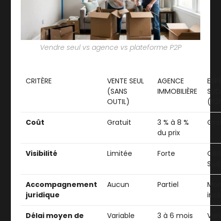
Vendre seul vs agence vs plateforme P2P
CRITÈRE
VENTE SEUL
AGENCE
ESP
(SANS
IMMOBILIÈRE
SUD
OUTIL)
(P2
Coût
Gratuit
3 % à 8 %
Gra
du prix
Visibilité
Limitée
Forte
Cib
Sud
Accompagnement
Aucun
Partiel
Mod
juridique
incl
Délai moyen de
Variable
3 à 6 mois
Var