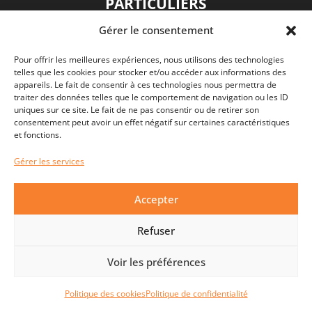
PARTICULIERS
Gérer le consentement
Pour offrir les meilleures expériences, nous utilisons des technologies
telles que les cookies pour stocker et/ou accéder aux informations des
appareils. Le fait de consentir à ces technologies nous permettra de
traiter des données telles que le comportement de navigation ou les ID
uniques sur ce site. Le fait de ne pas consentir ou de retirer son
consentement peut avoir un effet négatif sur certaines caractéristiques
et fonctions.
Gérer les services
Accepter
DIAGNOSTICS IMMOBILIERS
Refuser
OBLIGATOIRES POUR VENDRE : LE
GUIDE COMPLET 2026
Voir les préférences
jeu 6 août 2026
Politique des cookies
Politique de confidentialité