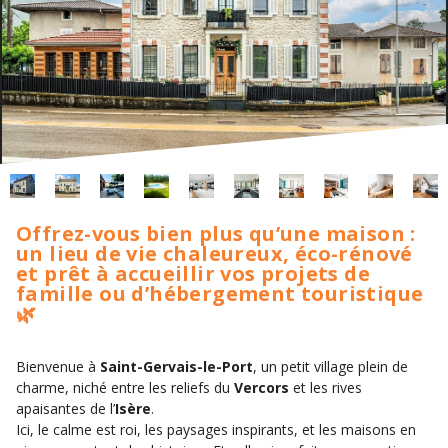
Offrez-vous bien plus qu’une maison :
un lieu de vie chaleureux, éco-rénové
et prêt à accueillir vos projets de
famille ou d’hébergement touristique
🌿
Bienvenue à
Saint-Gervais-le-Port
, un petit village plein de
charme, niché entre les reliefs du
Vercors
et les rives
apaisantes de l’
Isère
.
Ici, le calme est roi, les paysages inspirants, et les maisons en