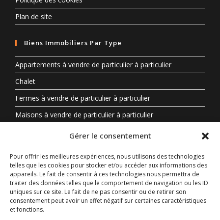
Plan de site
Biens Immobiliers Par Type
Appartements à vendre de particulier à particulier
Chalet
Fermes à vendre de particulier à particulier
Maisons à vendre de particulier à particulier
Propriété à vendre en Auvergne-Rhône-Alpes entre
Gérer le consentement
particuliers
Pour offrir les meilleures expériences, nous utilisons des technologies
telles que les cookies pour stocker et/ou accéder aux informations des
Biens Immobiliers Par Région
appareils. Le fait de consentir à ces technologies nous permettra de
traiter des données telles que le comportement de navigation ou les ID
Auvergne-Rhône-Alpes
uniques sur ce site. Le fait de ne pas consentir ou de retirer son
consentement peut avoir un effet négatif sur certaines caractéristiques
Centre-Val de Loire
et fonctions.