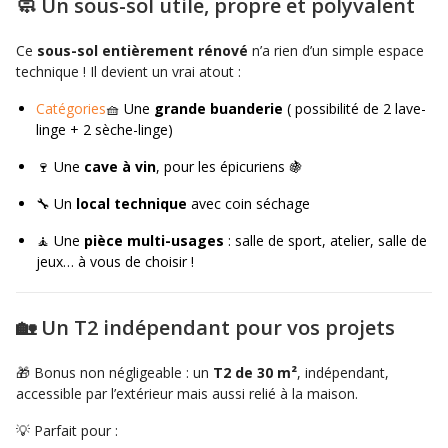
🧼 Un sous-sol utile, propre et polyvalent
Ce
sous-sol entièrement rénové
n’a rien d’un simple espace
technique ! Il devient un vrai atout :
Catégories
🧺 Une
grande buanderie
( possibilité de 2 lave-
linge + 2 sèche-linge)
🍷 Une
cave à vin
, pour les épicuriens 🍇
🔧 Un
local technique
avec coin séchage
🧘 Une
pièce multi-usages
: salle de sport, atelier, salle de
jeux… à vous de choisir !
🏡 Un T2 indépendant pour vos projets
🎁 Bonus non négligeable : un
T2 de 30 m²
, indépendant,
accessible par l’extérieur mais aussi relié à la maison.
💡 Parfait pour :