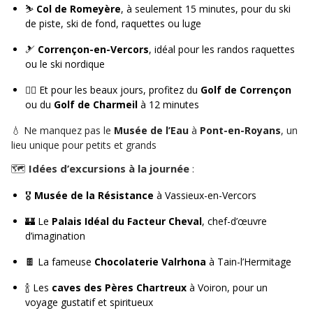
⛷️
Col de Romeyère
, à seulement 15 minutes, pour du ski
de piste, ski de fond, raquettes ou luge
🎿
Corrençon-en-Vercors
, idéal pour les randos raquettes
ou le ski nordique
🏌️‍♂️ Et pour les beaux jours, profitez du
Golf de Corrençon
ou du
Golf de Charmeil
à 12 minutes
💧 Ne manquez pas le
Musée de l’Eau
à
Pont-en-Royans
, un
lieu unique pour petits et grands
🗺️
Idées d’excursions à la journée
:
🎖️
Musée de la Résistance
à Vassieux-en-Vercors
🏰 Le
Palais Idéal du Facteur Cheval
, chef-d’œuvre
d’imagination
🍫 La fameuse
Chocolaterie Valrhona
à Tain-l’Hermitage
🍾 Les
caves des Pères Chartreux
à Voiron, pour un
voyage gustatif et spiritueux