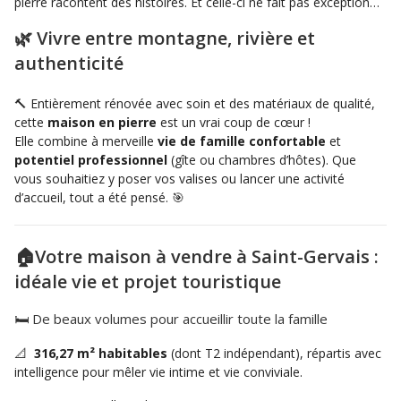
pierre racontent des histoires. Et celle-ci ne fait pas exception…
🌿 Vivre entre montagne, rivière et
authenticité
🔨 Entièrement rénovée avec soin et des matériaux de qualité,
cette
maison en pierre
est un vrai coup de cœur !
Elle combine à merveille
vie de famille confortable
et
potentiel professionnel
(gîte ou chambres d’hôtes). Que
vous souhaitiez y poser vos valises ou lancer une activité
d’accueil, tout a été pensé. 🎯
🏠Votre maison à vendre à Saint-Gervais :
idéale vie et projet touristique
🛏️ De beaux volumes pour accueillir toute la famille
📐
316,27 m² habitables
(dont T2 indépendant), répartis avec
intelligence pour mêler vie intime et vie conviviale.