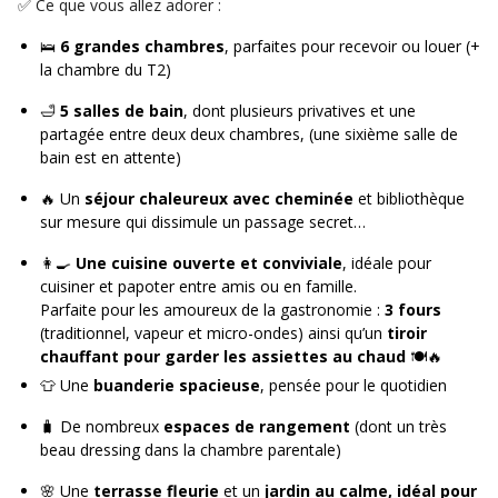
✅ Ce que vous allez adorer :
🛌
6 grandes chambres
, parfaites pour recevoir ou louer (+
la chambre du T2)
🛁
5 salles de bain
, dont plusieurs privatives et une
partagée entre deux deux chambres, (une sixième salle de
bain est en attente)
🔥 Un
séjour chaleureux avec cheminée
et bibliothèque
sur mesure qui dissimule un passage secret…
👩‍🍳
Une cuisine ouverte et conviviale
, idéale pour
cuisiner et papoter entre amis ou en famille.
Parfaite pour les amoureux de la gastronomie :
3 fours
(traditionnel, vapeur et micro-ondes) ainsi qu’un
tiroir
chauffant pour garder les assiettes au chaud
🍽️🔥
👕 Une
buanderie spacieuse
, pensée pour le quotidien
🧳 De nombreux
espaces de rangement
(dont un très
beau dressing dans la chambre parentale)
🌸 Une
terrasse fleurie
et un
jardin au calme,
idéal pour