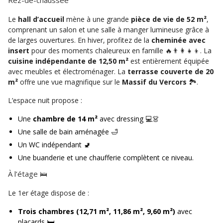
Le
hall d’accueil
mène à une grande
pièce de vie de 52 m²
,
comprenant un salon et une salle à manger lumineuse grâce à
de larges ouvertures. En hiver, profitez de la
cheminée avec
insert
pour des moments chaleureux en famille 🔥👨‍👩‍👧‍👦. La
cuisine indépendante de 12,50 m²
est entièrement équipée
avec meubles et électroménager. La
terrasse couverte de 20
m²
offre une vue magnifique sur le
Massif du Vercors
🏞️.
L’espace nuit propose :
Une
chambre de 14 m²
avec dressing 💻👗
Une salle de bain aménagée 🛁
Un WC indépendant 🚽
Une buanderie et une chaufferie complètent ce niveau.
À l’étage 🛌
Le 1er étage dispose de :
Trois chambres (12,71 m², 11,86 m², 9,60 m²)
avec
placards 🛏️