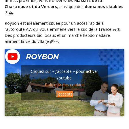
🌲🚴‍♀️. À proximité, vous trouverez les
Massifs de la
Chartreuse et du Vercors
, ainsi que des
domaines skiables
🎿🏔️.
Roybon est idéalement située pour un accès rapide à
l’autoroute A7, qui vous emmène vers le sud de la France 🚗☀️.
Des producteurs bio locaux et un marché hebdomadaire
animent la vie du village 🌾🥕.
Cliquez sur « J’accepte » pour activer
Youtube
Politique des cookies
J’accepte