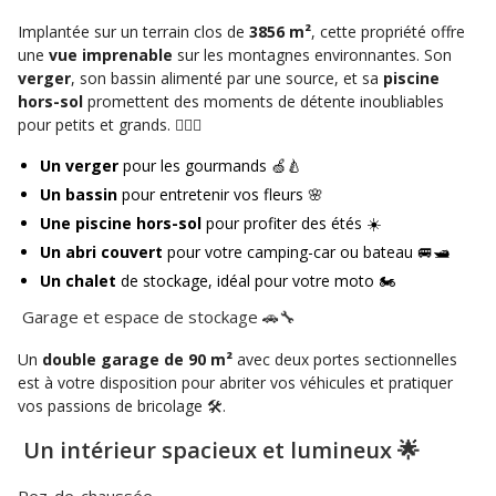
Implantée sur un terrain clos de
3856 m²
, cette propriété offre
une
vue imprenable
sur les montagnes environnantes. Son
verger
, son bassin alimenté par une source, et sa
piscine
hors-sol
promettent des moments de détente inoubliables
pour petits et grands. 🏊‍♀️🍎
Un verger
pour les gourmands 🍏🍐
Un bassin
pour entretenir vos fleurs 🌸
Une piscine hors-sol
pour profiter des étés ☀️
Un abri couvert
pour votre camping-car ou bateau 🚐🛥️
Un chalet
de stockage, idéal pour votre moto 🏍️
Garage et espace de stockage 🚗🔧
Un
double garage de 90 m²
avec deux portes sectionnelles
est à votre disposition pour abriter vos véhicules et pratiquer
vos passions de bricolage 🛠️.
Un intérieur spacieux et lumineux 🌟
Rez-de-chaussée