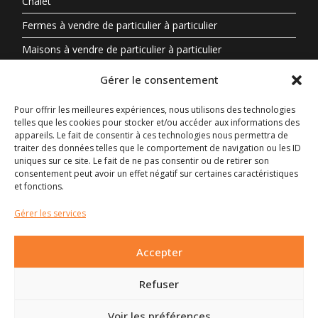
Chalet
Fermes à vendre de particulier à particulier
Maisons à vendre de particulier à particulier
Propriété à vendre en Auvergne-Rhône-Alpes entre
Gérer le consentement
particuliers
Pour offrir les meilleures expériences, nous utilisons des technologies
telles que les cookies pour stocker et/ou accéder aux informations des
Biens Immobiliers Par Région
appareils. Le fait de consentir à ces technologies nous permettra de
traiter des données telles que le comportement de navigation ou les ID
Auvergne-Rhône-Alpes
uniques sur ce site. Le fait de ne pas consentir ou de retirer son
consentement peut avoir un effet négatif sur certaines caractéristiques
Centre-Val de Loire
et fonctions.
Nouvelle-Aquitaine
Gérer les services
Occitanie
Accepter
Provence-Alpes-Côte d’Azur
Bretagne
Refuser
Nouvelle-Aquitaine
Voir les préférences