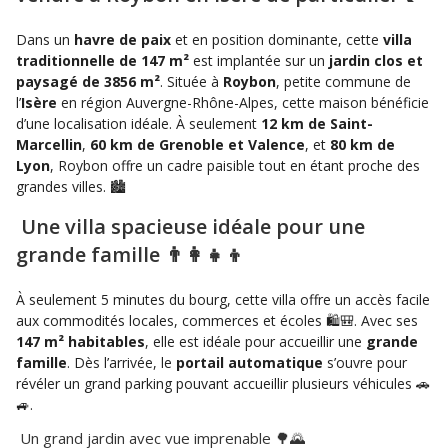
Dans un
havre de paix
et en position dominante, cette
villa
traditionnelle de 147 m²
est implantée sur un
jardin clos et
paysagé de 3856 m²
. Située à
Roybon
, petite commune de
l’
Isère
en région Auvergne-Rhône-Alpes, cette maison bénéficie
d’une localisation idéale. À seulement
12 km de Saint-
Marcellin
,
60 km de Grenoble et Valence
, et
80 km de
Lyon
, Roybon offre un cadre paisible tout en étant proche des
grandes villes. 🏙️
Une villa spacieuse idéale pour une
grande famille 👨‍👩‍👧‍👦
À seulement 5 minutes du bourg, cette villa offre un accès facile
aux commodités locales, commerces et écoles 🛍️🎒. Avec ses
147 m² habitables
, elle est idéale pour accueillir une
grande
famille
. Dès l’arrivée, le
portail automatique
s’ouvre pour
révéler un grand parking pouvant accueillir plusieurs véhicules 🚗
🚙.
Un grand jardin avec vue imprenable 🌳🌄