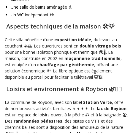
Une salle de bains aménagée 🚿
Un WC indépendant 🚻
Aspects techniques de la maison 🛠️💡
Cette villa bénéficie d’une
exposition idéale
, du levant au
couchant ☀️🌅. Les ouvertures sont en
double vitrage bois
pour une bonne isolation phonique et thermique 🔇🌡️. La
maison, construite en 2002 en
maçonnerie traditionnelle
,
est équipée d’un
chauffage par géothermie
, offrant une
solution économique 💸. La fibre optique est également
disponible au portail pour faciliter le télétravail 💻📶.
Loisirs et environnement à Roybon 🌿🚵‍♂️
La commune de Roybon, avec son label
Station Verte
, offre
de nombreuses activités familiales 👨‍👩‍👦‍👦. Le
lac de Roybon
est un espace de loisirs ouvert à la pêche 🎣 et à la baignade 🏖️.
Des
randonnées pédestres
, des pistes de
VTT
et des
chemins balisés sont à disposition des amoureux de la nature