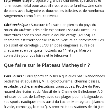
Le premier étage
propose 5 grandes chambres spacieuses et
lumineuses, idéal pour accueillir votre petite famille… Une salle
de bains avec baignoire et douche, les toilettes et de nombreux
rangements complètent ce niveau.
Côté technique
: Structure très saine en pierres du pays du
milieu du XIXème. Très belle exposition Est-Sud-Ouest. Les
ouvertures sont en bois avec le double vitrage (4/16/4). La
charpente est traditionnelle et la couverture en fibrociment. Les
sols sont en carrelage 33/33 en pose diagonale au rez-de-
er
chaussée et en parquets flottants au 1
étage. Maison
connectée pour vos loisirs et le télétravail !
Que faire sur le Plateau Matheysin ?
Côté loisirs
: Tous sports et loisirs à quelques pas : Randonnées
pédestres et équestres, VTT, cyclotourisme, chemins balisés,
escalade, pêche, manifestations touristiques. Proche du Parc
naturel des écrins et du Massif de la Chaine de Belledonne. A 5
minutes du Lac de Laffrey, avec ses plages pour la baignade et
ses sports nautiques mais aussi du Lac de Monteynard (planche
à voile, campings, kite surf). A proximité des stations de ski (Les