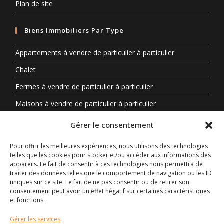
Plan de site
Biens Immobiliers Par Type
Appartements à vendre de particulier à particulier
Chalet
Fermes à vendre de particulier à particulier
Maisons à vendre de particulier à particulier
Propriété à vendre en Auvergne-Rhône-Alpes entre
Gérer le consentement
particuliers
Pour offrir les meilleures expériences, nous utilisons des technologies
telles que les cookies pour stocker et/ou accéder aux informations des
Biens Immobiliers Par Région
appareils. Le fait de consentir à ces technologies nous permettra de
traiter des données telles que le comportement de navigation ou les ID
Auvergne-Rhône-Alpes
uniques sur ce site. Le fait de ne pas consentir ou de retirer son
consentement peut avoir un effet négatif sur certaines caractéristiques
Centre-Val de Loire
et fonctions.
Nouvelle-Aquitaine
Gérer les services