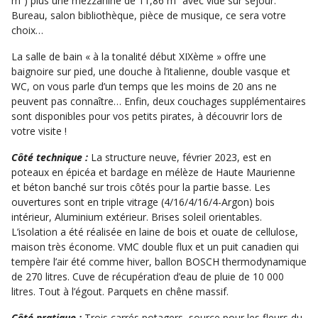
m²) plus une mezzanine de 11,86 m² avec vide sur séjour.
Bureau, salon bibliothèque, pièce de musique, ce sera votre
choix…
La salle de bain « à la tonalité début XIXème » offre une
baignoire sur pied, une douche à l’italienne, double vasque et
WC, on vous parle d’un temps que les moins de 20 ans ne
peuvent pas connaître… Enfin, deux couchages supplémentaires
sont disponibles pour vos petits pirates, à découvrir lors de
votre visite !
Côté technique :
La structure neuve, février 2023, est en
poteaux en épicéa et bardage en mélèze de Haute Maurienne
et béton banché sur trois côtés pour la partie basse. Les
ouvertures sont en triple vitrage (4/16/4/16/4-Argon) bois
intérieur, Aluminium extérieur. Brises soleil orientables.
L’isolation a été réalisée en laine de bois et ouate de cellulose,
maison très économe. VMC double flux et un puit canadien qui
tempère l’air été comme hiver, ballon BOSCH thermodynamique
de 270 litres. Cuve de récupération d’eau de pluie de 10 000
litres. Tout à l’égout. Parquets en chêne massif.
Côté pratique :
Trois carrés potagers, source pour les fleurs du