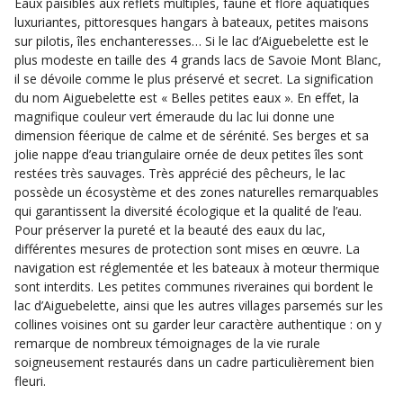
Eaux paisibles aux reflets multiples, faune et flore aquatiques
luxuriantes, pittoresques hangars à bateaux, petites maisons
sur pilotis, îles enchanteresses… Si le lac d’Aiguebelette est le
plus modeste en taille des 4 grands lacs de Savoie Mont Blanc,
il se dévoile comme le plus préservé et secret. La signification
du nom Aiguebelette est « Belles petites eaux ». En effet, la
magnifique couleur vert émeraude du lac lui donne une
dimension féerique de calme et de sérénité. Ses berges et sa
jolie nappe d’eau triangulaire ornée de deux petites îles sont
restées très sauvages. Très apprécié des pêcheurs, le lac
possède un écosystème et des zones naturelles remarquables
qui garantissent la diversité écologique et la qualité de l’eau.
Pour préserver la pureté et la beauté des eaux du lac,
différentes mesures de protection sont mises en œuvre. La
navigation est réglementée et les bateaux à moteur thermique
sont interdits. Les petites communes riveraines qui bordent le
lac d’Aiguebelette, ainsi que les autres villages parsemés sur les
collines voisines ont su garder leur caractère authentique : on y
remarque de nombreux témoignages de la vie rurale
soigneusement restaurés dans un cadre particulièrement bien
fleuri.