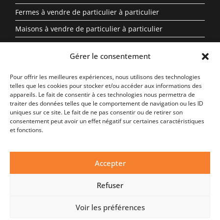
Fermes à vendre de particulier à particulier
Maisons à vendre de particulier à particulier
Propriété à vendre en Auvergne-Rhône-Alpes entre
Gérer le consentement
particuliers
Pour offrir les meilleures expériences, nous utilisons des technologies
Biens Immobiliers Par Région
telles que les cookies pour stocker et/ou accéder aux informations des
appareils. Le fait de consentir à ces technologies nous permettra de
traiter des données telles que le comportement de navigation ou les ID
Auvergne-Rhône-Alpes
uniques sur ce site. Le fait de ne pas consentir ou de retirer son
Centre-Val de Loire
consentement peut avoir un effet négatif sur certaines caractéristiques
et fonctions.
Nouvelle-Aquitaine
Occitanie
Accepter
Provence-Alpes-Côte d’Azur
Refuser
Bretagne
Nouvelle-Aquitaine
Voir les préférences