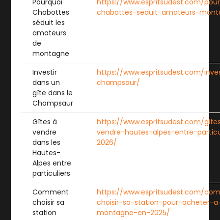
Pourquoi
https://www.espritsudest.com/pou
Chabottes
chabottes-seduit-amateurs-mont
séduit les
amateurs
de
montagne
Investir
https://www.espritsudest.com/inves
dans un
champsaur/
gîte dans le
Champsaur
Gîtes à
https://www.espritsudest.com/gite
vendre
vendre-hautes-alpes-entre-particu
dans les
2026/
Hautes-
Alpes entre
particuliers
Comment
https://www.espritsudest.com/co
choisir sa
choisir-sa-station-pour-acheter-a
station
montagne-en-2025/