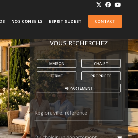
NDS
NOS CONSEILS
ESPRIT SUDEST
CONTACT
VOUS RECHERCHEZ
MAISON
CHALET
FERME
PROPRIÉTÉ
APPARTEMENT
Région, ville, référence
Ou choisir un département