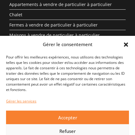
Appartements à vendre de particulier à particulier
Chalet
Fermes à vendre de particulier à particulier
Maisons à vendre de particulier à particulier
Gérer le consentement
Propriété à vendre en Auvergne-Rhône-Alpes entre
particuliers
Pour offrir les meilleures expériences, nous utilisons des technologies
telles que les cookies pour stocker et/ou accéder aux informations des
Biens Immobiliers Par Région
appareils. Le fait de consentir à ces technologies nous permettra de
traiter des données telles que le comportement de navigation ou les ID
uniques sur ce site. Le fait de ne pas consentir ou de retirer son
Auvergne-Rhône-Alpes
consentement peut avoir un effet négatif sur certaines caractéristiques
et fonctions.
Centre-Val de Loire
Gérer les services
Nouvelle-Aquitaine
Occitanie
Accepter
Provence-Alpes-Côte d’Azur
Refuser
Bretagne