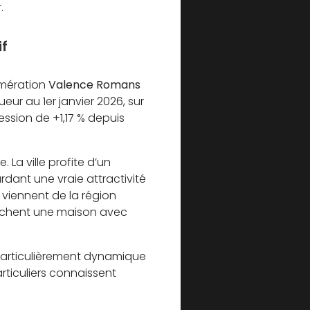
.
if
omération
Valence Romans
eur au 1er janvier 2026, sur
ssion de +1,17 % depuis
e. La ville profite d’un
dant une vraie attractivité
s viennent de la région
erchent une maison avec
t particulièrement dynamique
articuliers connaissent