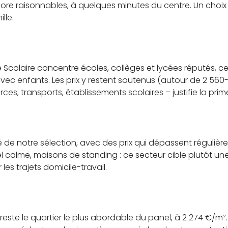
core raisonnables, à quelques minutes du centre. Un choix
lle.
 Scolaire concentre écoles, collèges et lycées réputés, ce 
vec enfants. Les prix y restent soutenus (autour de 2 560
es, transports, établissements scolaires – justifie la prim
oté de notre sélection, avec des prix qui dépassent réguliè
el calme, maisons de standing : ce secteur cible plutôt un
les trajets domicile-travail.
este le quartier le plus abordable du panel, à 2 274 €/m²