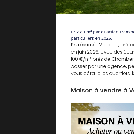
Prix au m² par quartier, transp
particuliers en 2026.
En résumé
: Valence, préfe
en juin 2026, avec des éca
100 €/m² près de Chamberl
passer par une agence, per
vous détaille les quartiers, 
Maison à vendre à Va