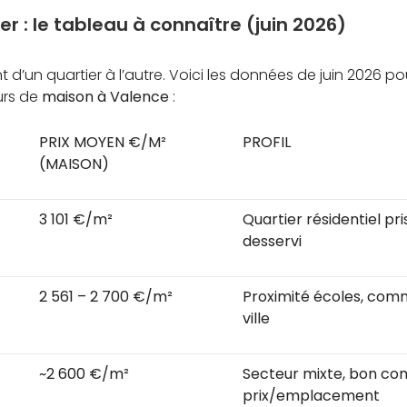
er : le tableau à connaître (juin 2026)
t d’un quartier à l’autre. Voici les données de juin 2026 p
urs de
maison à Valence
:
PRIX MOYEN €/M²
PROFIL
(MAISON)
3 101 €/m²
Quartier résidentiel pr
desservi
2 561 – 2 700 €/m²
Proximité écoles, com
ville
~2 600 €/m²
Secteur mixte, bon c
prix/emplacement