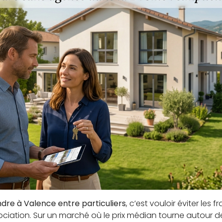
dre à Valence entre particuliers
, c’est vouloir éviter les 
ociation. Sur un marché où le prix médian tourne autour 