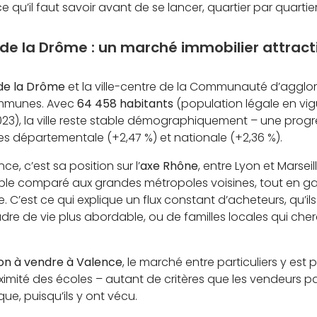
qu’il faut savoir avant de se lancer, quartier par quartier
de la Drôme : un marché immobilier attract
de la Drôme
et la ville-centre de la Communauté d’aggl
ommunes. Avec
64 458 habitants
(population légale en vigu
3), la ville reste stable démographiquement – une progre
s départementale (+2,47 %) et nationale (+2,36 %).
ce, c’est sa position sur l’
axe Rhône
, entre Lyon et Marseill
le comparé aux grandes métropoles voisines, tout en gar
. C’est ce qui explique un flux constant d’acheteurs, qu’il
dre de vie plus abordable, ou de familles locales qui ch
on à vendre à Valence
, le marché entre particuliers y es
proximité des écoles – autant de critères que les vendeurs p
e, puisqu’ils y ont vécu.