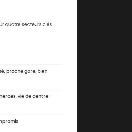
our quatre secteurs clés
isé, proche gare, bien
merces, vie de centre-
ompromis