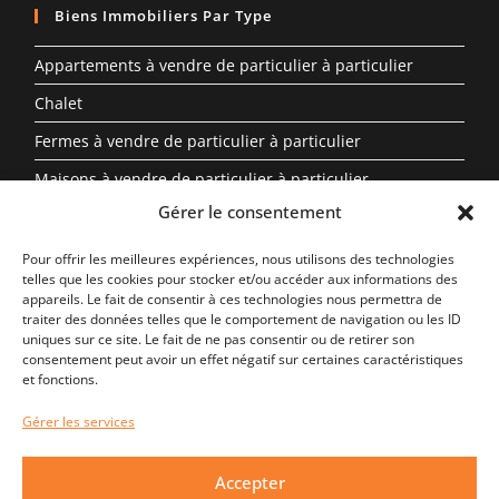
Biens Immobiliers Par Type
Appartements à vendre de particulier à particulier
Chalet
Fermes à vendre de particulier à particulier
Maisons à vendre de particulier à particulier
Gérer le consentement
Propriété à vendre en Auvergne-Rhône-Alpes entre
particuliers
Pour offrir les meilleures expériences, nous utilisons des technologies
telles que les cookies pour stocker et/ou accéder aux informations des
Biens Immobiliers Par Région
appareils. Le fait de consentir à ces technologies nous permettra de
traiter des données telles que le comportement de navigation ou les ID
uniques sur ce site. Le fait de ne pas consentir ou de retirer son
Auvergne-Rhône-Alpes
consentement peut avoir un effet négatif sur certaines caractéristiques
et fonctions.
Centre-Val de Loire
Gérer les services
Nouvelle-Aquitaine
Occitanie
Accepter