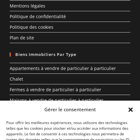
Mentions légales
Politique de confidentialité
Politique des cookies
Plan de site
Biens Immobiliers Par Type
Appartements à vendre de particulier à particulier
Chalet
Fermes à vendre de particulier à particulier
Maisons à vendre de particulier à particulier
Gérer le consentement
Propriété à vendre en Auvergne-Rhône-Alpes entre
particuliers
Pour offrir les meilleures expériences, nous utilisons des technologies
telles que les cookies pour stocker et/ou accéder aux informations des
Biens Immobiliers Par Région
appareils. Le fait de consentir à ces technologies nous permettra de
traiter des données telles que le comportement de navigation ou les ID