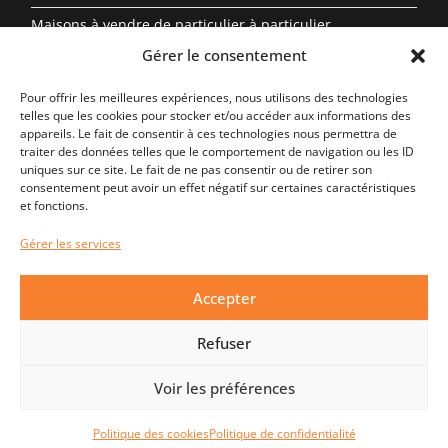
Maisons à vendre de particulier à particulier
Gérer le consentement
Propriété à vendre en Auvergne-Rhône-Alpes entre
particuliers
Pour offrir les meilleures expériences, nous utilisons des technologies
telles que les cookies pour stocker et/ou accéder aux informations des
Biens Immobiliers Par Région
appareils. Le fait de consentir à ces technologies nous permettra de
traiter des données telles que le comportement de navigation ou les ID
uniques sur ce site. Le fait de ne pas consentir ou de retirer son
Auvergne-Rhône-Alpes
consentement peut avoir un effet négatif sur certaines caractéristiques
et fonctions.
Centre-Val de Loire
Gérer les services
Nouvelle-Aquitaine
Occitanie
Accepter
Provence-Alpes-Côte d’Azur
Refuser
Bretagne
Nouvelle-Aquitaine
Voir les préférences
Politique des cookies
Politique de confidentialité