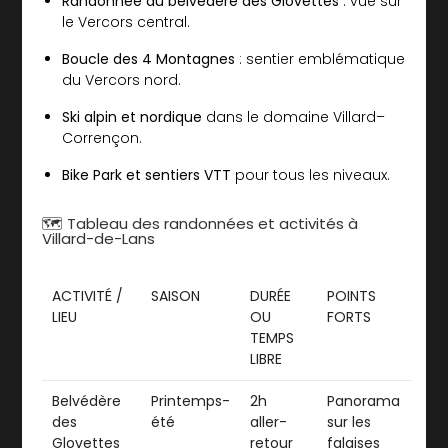
Randonnée au belvédère des Glovettes
: vue sur
le Vercors central.
Boucle des 4 Montagnes
: sentier emblématique
du Vercors nord.
Ski alpin et nordique
dans le domaine Villard–
Corrençon.
Bike Park et sentiers VTT
pour tous les niveaux.
🗺️ Tableau des randonnées et activités à
Villard-de-Lans
ACTIVITÉ /
SAISON
DURÉE
POINTS
LIEU
OU
FORTS
TEMPS
LIBRE
Belvédère
Printemps-
2h
Panorama
des
été
aller-
sur les
Glovettes
retour
falaises