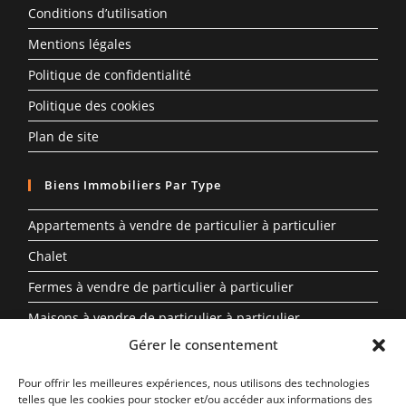
Conditions d’utilisation
Mentions légales
Politique de confidentialité
Politique des cookies
Plan de site
Biens Immobiliers Par Type
Appartements à vendre de particulier à particulier
Chalet
Fermes à vendre de particulier à particulier
Maisons à vendre de particulier à particulier
Gérer le consentement
Propriété à vendre en Auvergne-Rhône-Alpes entre
particuliers
Pour offrir les meilleures expériences, nous utilisons des technologies
telles que les cookies pour stocker et/ou accéder aux informations des