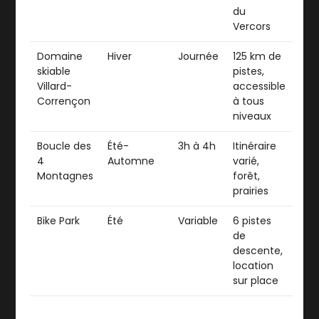
du
Vercors
Domaine
Hiver
Journée
125 km de
skiable
pistes,
Villard-
accessible
Corrençon
à tous
niveaux
Boucle des
Été-
3h à 4h
Itinéraire
4
Automne
varié,
Montagnes
forêt,
prairies
Bike Park
Été
Variable
6 pistes
de
descente,
location
sur place