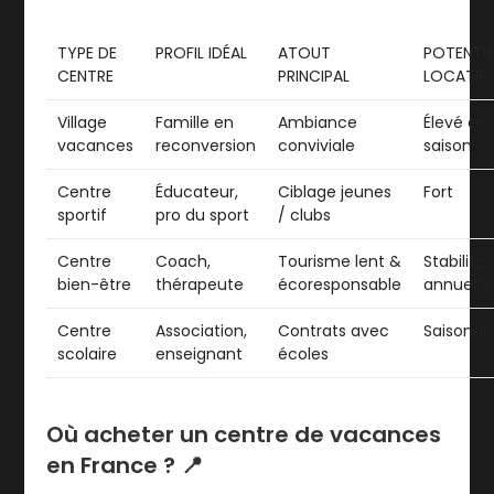
TYPE DE
PROFIL IDÉAL
ATOUT
POTENTIE
CENTRE
PRINCIPAL
LOCATIF
Village
Famille en
Ambiance
Élevé en
vacances
reconversion
conviviale
saison
Centre
Éducateur,
Ciblage jeunes
Fort
sportif
pro du sport
/ clubs
Centre
Coach,
Tourisme lent &
Stabilité
bien-être
thérapeute
écoresponsable
annuelle
Centre
Association,
Contrats avec
Saisonni
scolaire
enseignant
écoles
Où acheter un centre de vacances
en France ? 📍