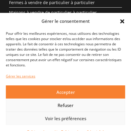
Fermes à vendre de particulier à particulier
Maisons à vendre de particulier à particulier
Gérer le consentement
Propriété à vendre en Auvergne-Rhône-Alpes entre
particuliers
Pour offrir les meilleures expériences, nous utilisons des technologies
telles que les cookies pour stocker et/ou accéder aux informations des
appareils. Le fait de consentir à ces technologies nous permettra de
Biens Immobiliers Par Région
traiter des données telles que le comportement de navigation ou les ID
uniques sur ce site. Le fait de ne pas consentir ou de retirer son
Auvergne-Rhône-Alpes
consentement peut avoir un effet négatif sur certaines caractéristiques
et fonctions.
Centre-Val de Loire
Gérer les services
Nouvelle-Aquitaine
Occitanie
Accepter
Provence-Alpes-Côte d’Azur
Refuser
Bretagne
Nouvelle-Aquitaine
Voir les préférences