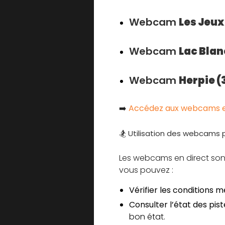
Webcam
Les Jeux
Webcam
Lac Blan
Webcam
Herpie (
➡️
Accédez aux webcams en 
🏂 Utilisation des webcams p
Les webcams en direct sont u
vous pouvez :
Vérifier les conditions m
Consulter l’état des pist
bon état.