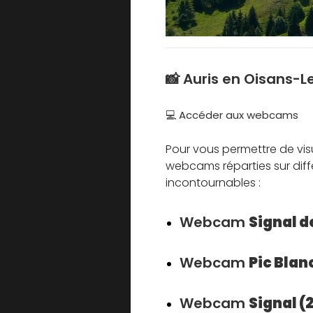
📸 Auris en Oisans-L
💻 Accéder aux webcams
Pour vous permettre de visu
webcams réparties sur diff
incontournables :
Webcam
Signal 
Webcam
Pic Blan
Webcam
Signal (