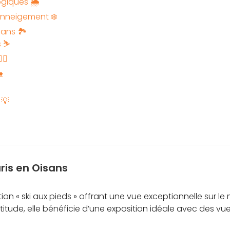
ogiques 🌦️
’enneigement ❄️
sans 🏞️
 ⛷️
‍♂️

 💡
uris en Oisans
ion « ski aux pieds » offrant une vue exceptionnelle sur le m
titude, elle bénéficie d’une exposition idéale avec des vu