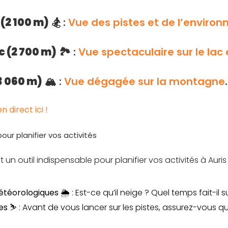
 (2 100 m)
🏂 :
Vue des pistes et de l’enviro
c (2 700 m)
🏞️ :
Vue spectaculaire sur le lac 
3 060 m)
🏔️ :
Vue dégagée sur la montagne
.
direct ici !
our planifier vos activités
n outil indispensable pour planifier vos activités à Auris e
étéorologiques 🌦️
: Est-ce qu’il neige ? Quel temps fait-il su
es ⛷️
: Avant de vous lancer sur les pistes, assurez-vous qu