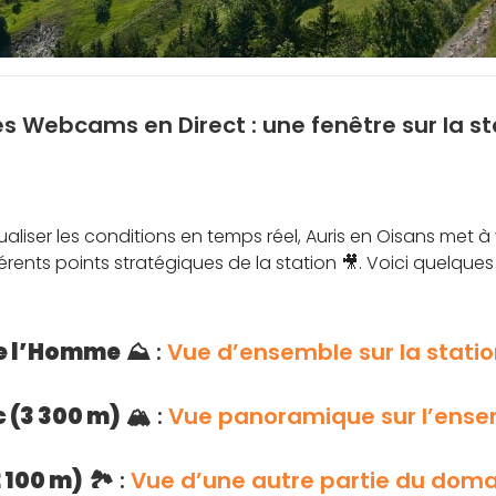
es Webcams en Direct : une fenêtre sur la st
aliser les conditions en temps réel, Auris en Oisans met à 
érents points stratégiques de la station 🎥. Voici quelq
de l’Homme
⛰️ :
Vue d’ensemble sur la station
c (3 300 m)
🏔️ :
Vue panoramique sur l’ense
2 100 m)
🏞️ :
Vue d’une autre partie du doma