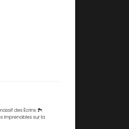
assif des Écrins 🏞️.
es imprenables sur la