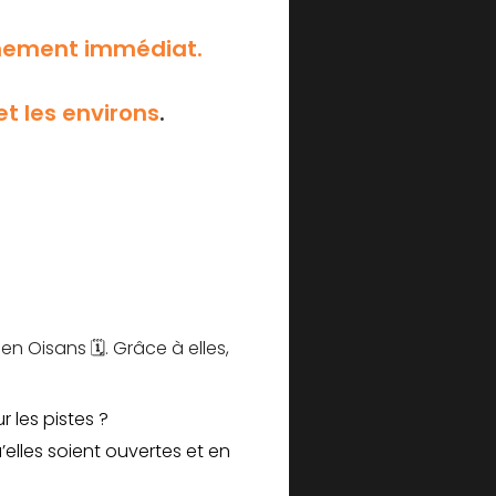
nnement immédiat.
et les environs
.
n Oisans 🗓️. Grâce à elles,
r les pistes ?
’elles soient ouvertes et en