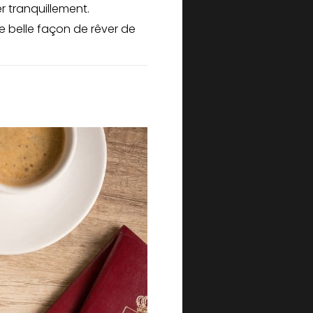
er tranquillement.
e belle façon de rêver de