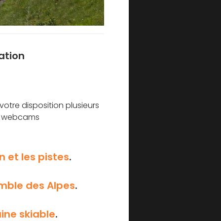
ation
votre disposition plusieurs
ues webcams
 et les pistes
.
mble des Alpes
.
ine skiable
.