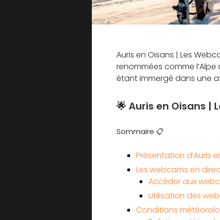
Auris en Oisans | Les Webca
renommées comme l’Alpe d’H
étant immergé dans une at
🌟 Auris en Oisans |
Sommaire 📋
Présentation d’Auris e
Les webcams en direct 
Accéder aux webc
Utilisation des web
Conditions météorolo