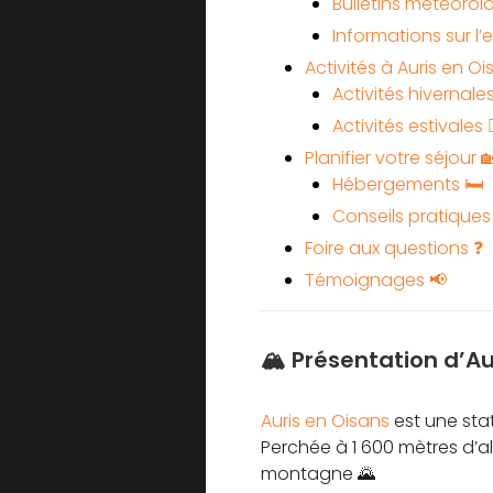
Bulletins météorol
Informations sur l
Activités à Auris en Oi
Activités hivernales
Activités estivales 🚴
Planifier votre séjour 
Hébergements 🛏️
Conseils pratiques
Foire aux questions ❓
Témoignages 📢
🏔️ Présentation d’A
Auris en Oisans
est une stat
Perchée à 1 600 mètres d’al
montagne 🌄