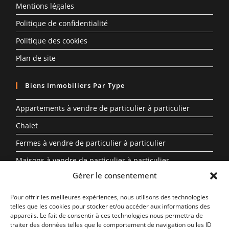
Mentions légales
Politique de confidentialité
Politique des cookies
Plan de site
Biens Immobiliers Par Type
Appartements à vendre de particulier à particulier
Chalet
Fermes à vendre de particulier à particulier
Maisons à vendre de particulier à particulier
Gérer le consentement
Propriété à vendre en Auvergne-Rhône-Alpes entre
particuliers
Pour offrir les meilleures expériences, nous utilisons des technologies
telles que les cookies pour stocker et/ou accéder aux informations des
Biens Immobiliers Par Région
appareils. Le fait de consentir à ces technologies nous permettra de
traiter des données telles que le comportement de navigation ou les ID